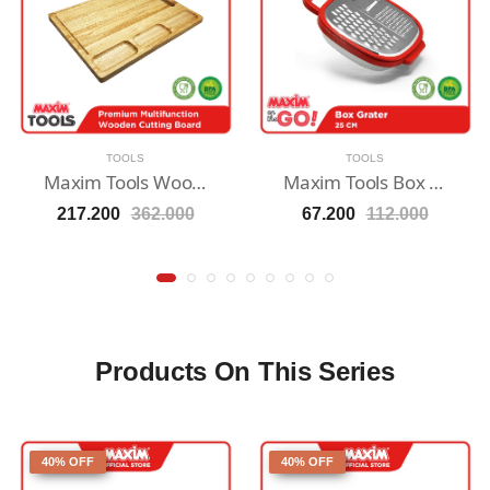
TOOLS
TOOLS
Maxim Tools Wooden Cutting Board 43cm - Talenan Kayu Besar
Maxim Tools Box Grater 25cm - Parutan Sayur / Buah Stainless Steel
217.200
362.000
67.200
112.000
Products On This Series
40% OFF
40% OFF