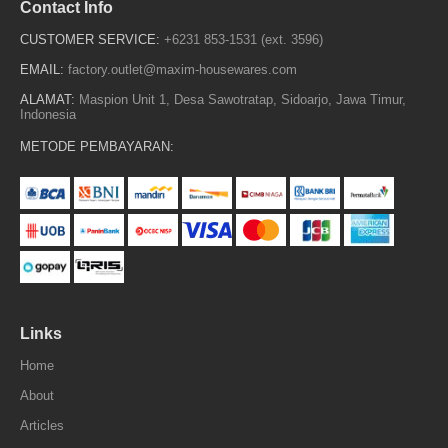
Contact Info
CUSTOMER SERVICE:
+6231 853-1531 (ext. 3596)
EMAIL:
factory.outlet@maxim-housewares.com
ALAMAT:
Maspion Unit 1, Desa Sawotratap, Sidoarjo, Jawa Timur,
Indonesia
METODE PEMBAYARAN:
Links
Home
About
Articles