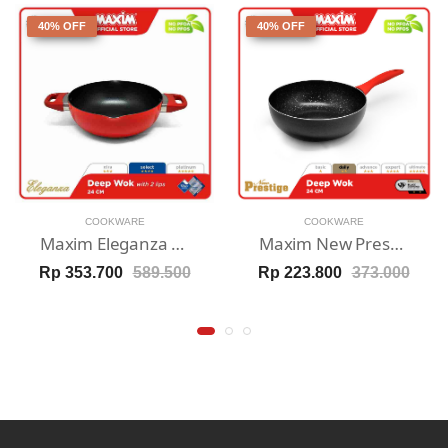
40% OFF
40% OFF
COOKWARE
COOKWARE
Maxim Eleganza Red Wajan Penggorengan Teflon Anti Lengket 24cm
Maxim New Prestige Wajan Penggorengan Teflon Anti Lengket 24cm
Rp 353.700
589.500
Rp 223.800
373.000