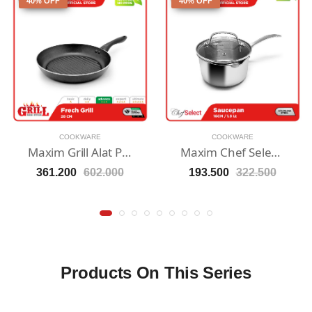
40% OFF
40% OFF
COOKWARE
COOKWARE
Maxim Grill Alat Pemanggang Teflon Anti Lengket 28cm French Grill
Maxim Chef Select - Panci 16cm Stainless Steel
361.200
602.000
193.500
322.500
Products On This Series