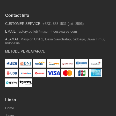
Contact Info
CUSTOMER SERVICE:
+6231 853-1531 (ext. 3596)
EMAIL:
factory.outlet@maxim-housewares.com
ALAMAT:
Maspion Unit 1, Desa Sawotratap, Sidoarjo, Jawa Timur,
Indonesia
METODE PEMBAYARAN:
Links
Home
About