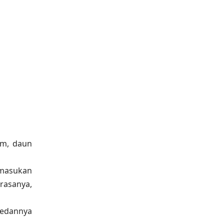
am, daun
 masukan
rasanya,
medannya