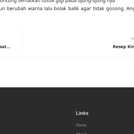
lontong sematkan tusuk gigi pada ujung-ujung nya
un berubah warna lalu bolak balik agar tidak gosong. An
N
Kandungan Nutrisi Pada Kerang dan Manfaatnya
Resep Ki
Links
Home