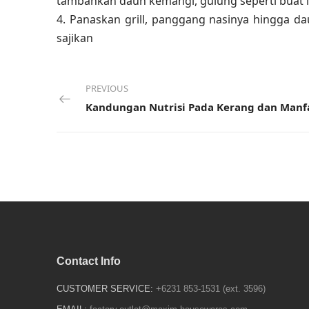
tambahkan daun kemangi, gulung seperti buat 
4. Panaskan grill, panggang nasinya hingga da
sajikan
PREVIOUS
Contact Info
CUSTOMER SERVICE:
+6231 853-1531 (ext. 3596)