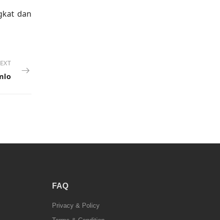
gkat dan
EXT
mlo
FAQ
Privacy & Policy